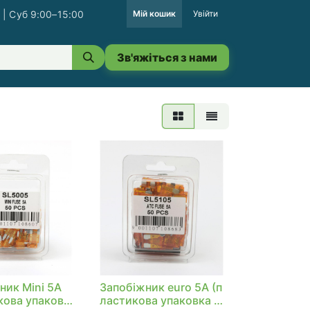
 | Суб 9:00–15:00
Мій кошик
Увійти
Зв'яжіться з нами
ник Mini 5A
Запобіжник euro 5A (п
кова упаковка
ластикова упаковка п