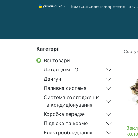
Безкоштовне повернення та ста
українська
Головна
Магазин
Доставка і оплата
Категорії
Сортув
Всі товари
Деталі для ТО
Двигун
Паливна система
Система охолодження
та кондиціонування
Коробка передач
Підвіска та кермо
Закл
Електрообладнання
коло