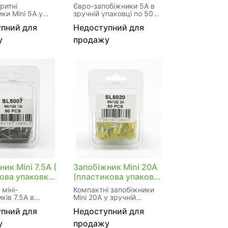
)
о 50шт)
ритні
Євро-запобіжники 5A в
ки Mini 5A у
зручній упаковці по 50
й упаковці по
штук для масових
пний для
Недоступний для
для
потреб. Ідеальні для
жних ланцюгів
захисту низьковольтних
у
продажу
ля. Призначені
ліній і приладів.
ту сигналізацій,
Універсальна сумісність з
 та інших
більшістю авто та
их пристроїв.
електронного
ний варіант для
обладнання. Економна
ції та заміни.
цінова пропозиція для
на якість та
постійних покупців.
ь.
ик Mini 7.5A (
Запобіжник Mini 20A
ова упаковка
(пластикова упаковка
)
по 50шт)
міні-
Компактні запобіжники
ків 7.5A в
Mini 20A у зручній
ій упаковці з 50
пластиковій упаковці по
пний для
Недоступний для
версальні для
50 штук. Ідеальні для
рок автомобілів
дрібних електричних
у
продажу
приладів.
ланцюгів та приладів