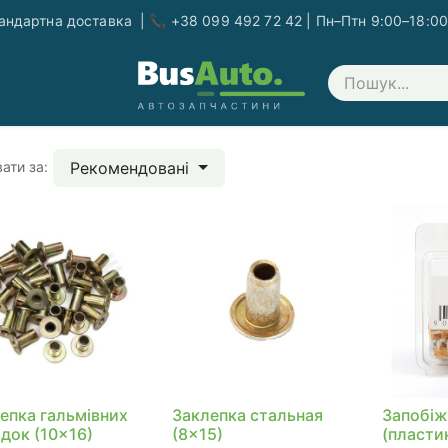
ндартна доставка | 📞 +38 099 492 72 42 | Пн–Птн 9:00–18:00
Зв'яжіться з нами
Рекомендовані
ати за:
епка гальмівних
Заклепка стальная
Запобіж
док (10x16)
(8x15)
(пласти