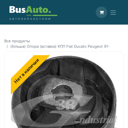
Все продукты
(більша) Опора (вставка) КПП Fiat Ducato Peugeot 91-
Нет в наличии