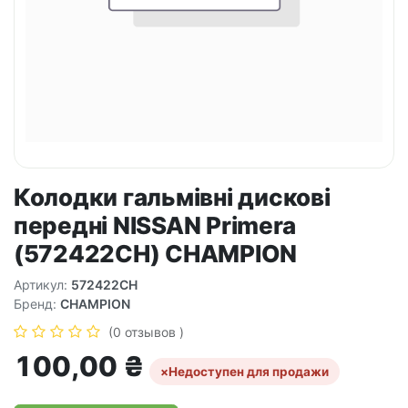
Колодки гальмівні дискові
передні NISSAN Primera
(572422CH) CHAMPION
Артикул:
572422CH
Бренд:
CHAMPION
(0 отзывов )
100,00
₴
×
Недоступен для продажи