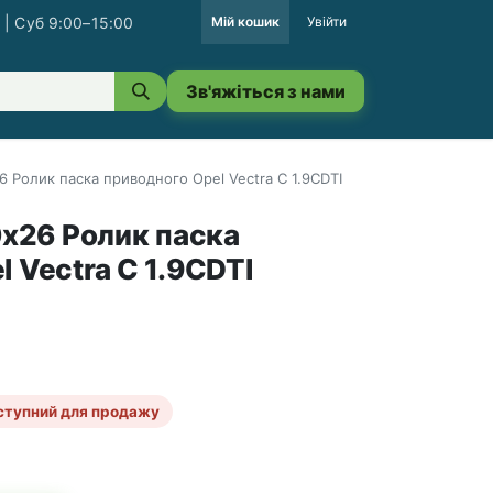
 | Суб 9:00–15:00
Мій кошик
Увійти
Зв'яжіться з нами
26 Ролик паска приводного Opel Vectra C 1.9CDTI
0x26 Ролик паска
 Vectra C 1.9CDTI
ступний для продажу