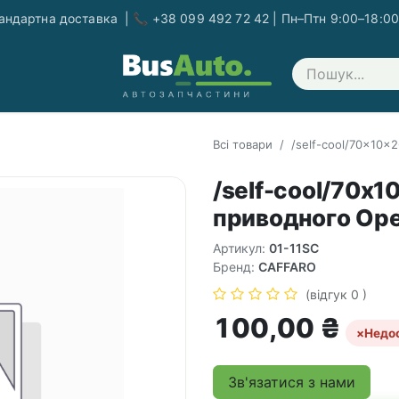
ндартна доставка | 📞 +38 099 492 72 42 | Пн–Птн 9:00–18:00
Зв'яжіться з нами
Всі товари
/self-cool/70x10x
/self-cool/70x1
приводного Opel
Артикул:
01-11SC
Бренд:
CAFFARO
(відгук 0 )
100,00
₴
×
Недо
Зв'язатися з нами