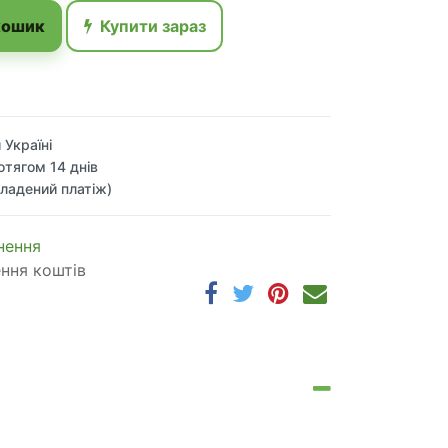
кошик
Купити зараз
 Україні
отягом 14 днів
ладений платіж)
 по​в​е​р​н​е​н​н​я
ення коштів