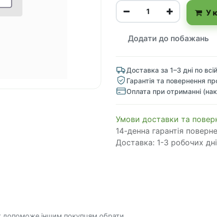
У 
Додати до побажань
Доставка за 1–3 дні по всій
Гарантія та повернення пр
Оплата при отриманні (нак
​​​​​​​​​​​​​​​​​​​​​​​​​​​​​​​​​​​​​​​​​​​​​​​​​​​​​​​​​​​​​​У​​м​о​в​​и​ д​ос​т​а​в​к​и ​т​а​
14-денна гарантія поверн
Доставка: 1-3 робочих дні
к допоможе іншим покупцям обрати.