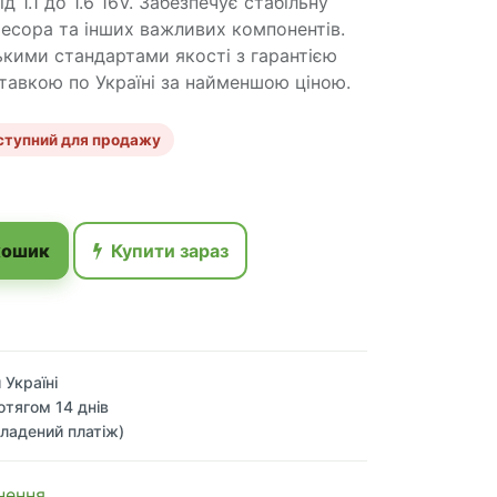
 1.1 до 1.6 16V. Забезпечує стабільну
есора та інших важливих компонентів.
кими стандартами якості з гарантією
ставкою по Україні за найменшою ціною.
ступний для продажу
кошик
Купити зараз
 Україні
отягом 14 днів
ладений платіж)
 по​в​е​р​н​е​н​н​я