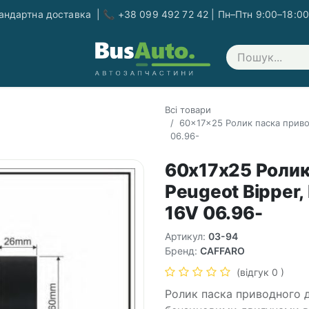
ндартна доставка | 📞 +38 099 492 72 42 | Пн–Птн 9:00–18:00
Зв'яжіться з нами
Всі товари
60x17x25 Ролик паска приводн
06.96-
60x17x25 Ролик
Peugeot Bipper, 
16V 06.96-
Артикул:
03-94
Бренд:
CAFFARO
(відгук 0 )
Ролик паска приводного дл