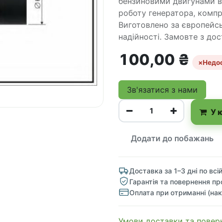
бензиновими двигунами від
роботу генератора, компр
Виготовлено за європейсь
надійності. Замовте з до
100,00
₴
×
Недо
Зв'язатися з нами
У 
Додати до побажань
Доставка за 1–3 дні по всій
Гарантія та повернення пр
Оплата при отриманні (нак
​​​​​​​​​​​​​​​​​​​​​​​​​​​​​​​​​​​​​​​​​​​​​​​​​​​​​​​​​​​​​​У​​м​о​в​​и​ д​ос​т​а​в​к​и ​т​а​