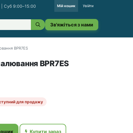
 | Суб 9:00–15:00
Мій кошик
Увійти
Зв'яжіться з нами
лювання BPR7ES
палювання BPR7ES
ступний для продажу
кошик
Купити зараз