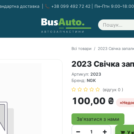
ндартна доставка | 📞 +38 099 492 72 42 | Пн–Птн 9:00–18:00
Зв'яжіться з нами
Всі товари
2023 Свічка запа
2023 Свічка за
Артикул:
2023
Бренд:
NGK
(відгук 0 )
100,00
₴
×
Недо
Зв'язатися з нами
У 