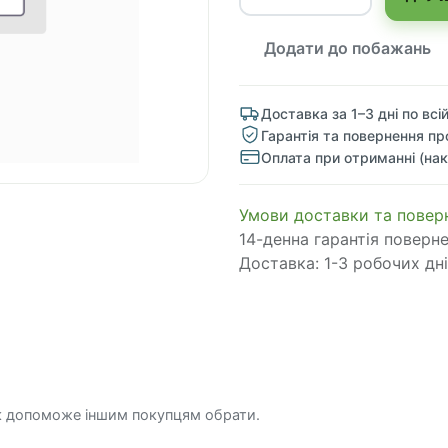
Додати до побажань
Доставка за 1–3 дні по всій
Гарантія та повернення пр
Оплата при отриманні (нак
​​​​​​​​​​​​​​​​​​​​​​​​​​​​​​​​​​​​​​​​​​​​​​​​​​​​​​​​​​​​​​У​​м​о​в​​и​ д​ос​т​а​в​к​и ​т​а​
14-денна гарантія поверн
Доставка: 1-3 робочих дні
к допоможе іншим покупцям обрати.