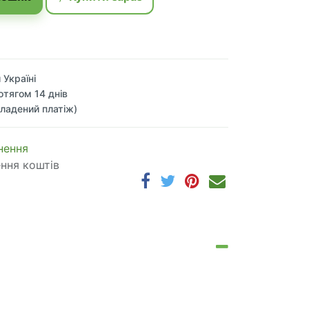
 Україні
отягом 14 днів
ладений платіж)
 по​в​е​р​н​е​н​н​я
ення коштів