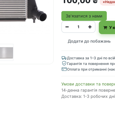
100,00
₴
×
Недо
Зв'язатися з нами
У 
Додати до побажань
Доставка за 1–3 дні по всій
Гарантія та повернення пр
Оплата при отриманні (нак
​​​​​​​​​​​​​​​​​​​​​​​​​​​​​​​​​​​​​​​​​​​​​​​​​​​​​​​​​​​​​​У​​м​о​в​​и​ д​ос​т​а​в​к​и ​т​а​
14-денна гарантія поверн
Доставка: 1-3 робочих дні