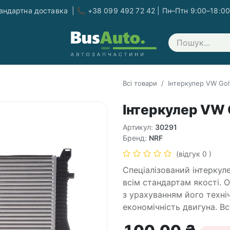
ндартна доставка | 📞 +38 099 492 72 42 | Пн–Птн 9:00–18:00
Зв'яжіться з нами
Всі товари
Інтеркулер VW Golf
Інтеркулер VW G
Артикул:
30291
Бренд:
NRF
(відгук 0 )
Спеціалізований інтеркуле
всім стандартам якості. 
з урахуванням його техні
економічність двигуна. В