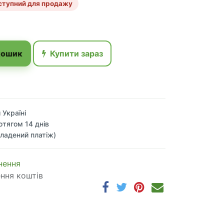
ступний для продажу
кошик
Купити зараз
 Україні
отягом 14 днів
ладений платіж)
 по​в​е​р​н​е​н​н​я
ення коштів