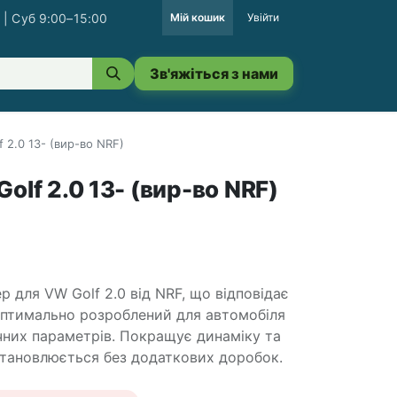
 | Суб 9:00–15:00
Мій кошик
Увійти
Зв'яжіться з нами
 2.0 13- (вир-во NRF)
olf 2.0 13- (вир-во NRF)
р для VW Golf 2.0 від NRF, що відповідає
Оптимально розроблений для автомобіля
чних параметрів. Покращує динаміку та
становлюється без додаткових доробок.