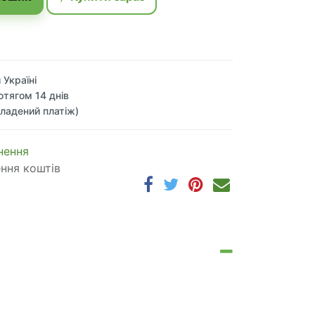
 Україні
отягом 14 днів
ладений платіж)
 по​в​е​р​н​е​н​н​я
ення коштів