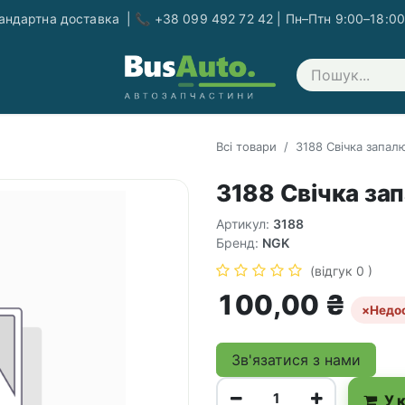
ндартна доставка | 📞 +38 099 492 72 42 | Пн–Птн 9:00–18:00
Зв'яжіться з нами
Всі товари
3188 Свічка запал
3188 Свічка за
Артикул:
3188
Бренд:
NGK
(відгук 0 )
100,00
₴
×
Недо
Зв'язатися з нами
У 