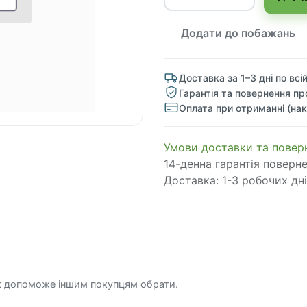
Додати до побажань
Доставка за 1–3 дні по всій
Гарантія та повернення пр
Оплата при отриманні (нак
​​​​​​​​​​​​​​​​​​​​​​​​​​​​​​​​​​​​​​​​​​​​​​​​​​​​​​​​​​​​​​У​​м​о​в​​и​ д​ос​т​а​в​к​и ​т​а​
14-денна гарантія поверн
Доставка: 1-3 робочих дні
к допоможе іншим покупцям обрати.