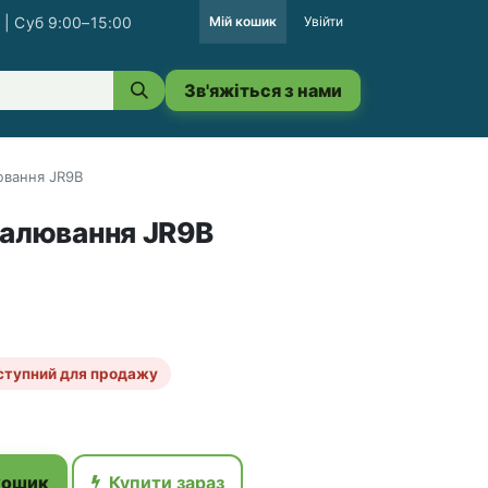
 | Суб 9:00–15:00
Мій кошик
Увійти
Зв'яжіться з нами
ювання JR9B
палювання JR9B
ступний для продажу
кошик
Купити зараз