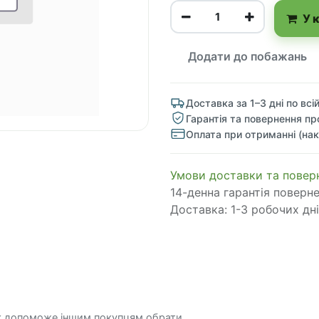
У 
Додати до побажань
Доставка за 1–3 дні по всій
Гарантія та повернення пр
Оплата при отриманні (нак
​​​​​​​​​​​​​​​​​​​​​​​​​​​​​​​​​​​​​​​​​​​​​​​​​​​​​​​​​​​​​​У​​м​о​в​​и​ д​ос​т​а​в​к​и ​т​а​
14-денна гарантія поверн
Доставка: 1-3 робочих дні
к допоможе іншим покупцям обрати.