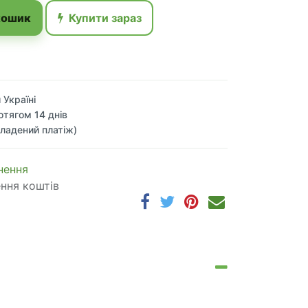
кошик
Купити зараз
 Україні
отягом 14 днів
ладений платіж)
 по​в​е​р​н​е​н​н​я
ення коштів