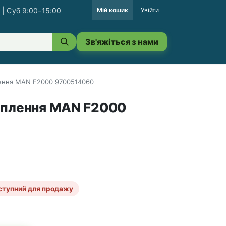
 | Суб 9:00–15:00
Мій кошик
Увійти
Зв'яжіться з нами
ення MAN F2000 9700514060
еплення MAN F2000
ступний для продажу