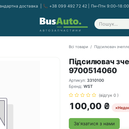
ндартна доставка | 📞 +38 099 492 72 42 | Пн–Птн 9:00–18:00
Зв'яжіться з нами
Всі товари
Підсилювач зчепл
Підсилювач зч
9700514060
Артикул:
3310100
Бренд:
WST
(відгук 0 )
100,00
₴
×
Недо
Зв'язатися з нами