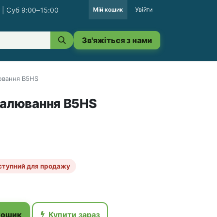
 | Суб 9:00–15:00
Мій кошик
Увійти
Зв'яжіться з нами
лювання B5HS
палювання B5HS
ступний для продажу
кошик
Купити зараз