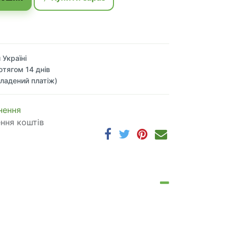
 Україні
отягом 14 днів
ладений платіж)
 по​в​е​р​н​е​н​н​я
ення коштів