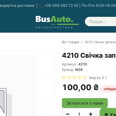
ндартна доставка | 📞 +38 099 492 72 42 | Пн–Птн 9:00–18:00
Зв'яжіться з нами
Всі товари
4210 Свічка запа
4210 Свічка за
Артикул:
4210
Бренд:
NGK
(відгук 0 )
100,00
₴
×
Недо
Зв'язатися з нами
У 