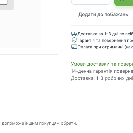
Додати до побажань
Доставка за 1–3 дні по всій
Гарантія та повернення пр
Оплата при отриманні (нак
​​​​​​​​​​​​​​​​​​​​​​​​​​​​​​​​​​​​​​​​​​​​​​​​​​​​​​​​​​​​​​У​​м​о​в​​и​ д​ос​т​а​в​к​и ​т​а​
14-денна гарантія поверн
Доставка: 1-3 робочих дні
к допоможе іншим покупцям обрати.