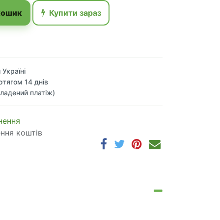
кошик
Купити зараз
 Україні
отягом 14 днів
ладений платіж)
 по​в​е​р​н​е​н​н​я
ення коштів