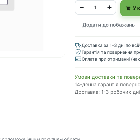
У 
Додати до побажань
Доставка за 1–3 дні по всій
Гарантія та повернення пр
Оплата при отриманні (нак
​​​​​​​​​​​​​​​​​​​​​​​​​​​​​​​​​​​​​​​​​​​​​​​​​​​​​​​​​​​​​​У​​м​о​в​​и​ д​ос​т​а​в​к​и ​т​а​
14-денна гарантія поверн
Доставка: 1-3 робочих дні
к допоможе іншим покупцям обрати.