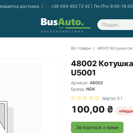
ндартна доставка | 📞 +38 099 492 72 42 | Пн–Птн 9:00–18:00
Зв'яжіться з нами
Всі товари
48002 Котушка си
48002 Котушка
U5001
Артикул:
48002
Бренд:
NGK
(відгук 0 )
100,00
₴
×
Недо
Зв'язатися з нами