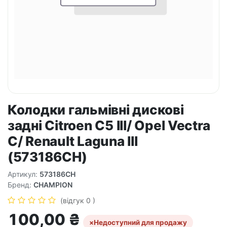
Колодки гальмівні дискові
задні Citroen C5 III/ Opel Vectra
C/ Renault Laguna III
(573186CH)
Артикул:
573186CH
Бренд:
CHAMPION
(відгук 0 )
100,00
₴
×
Недоступний для продажу