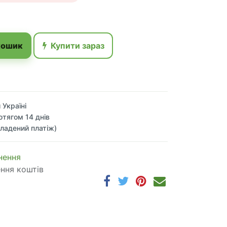
кошик
Купити зараз
 Україні
отягом 14 днів
ладений платіж)
 по​в​е​р​н​е​н​н​я
ення коштів