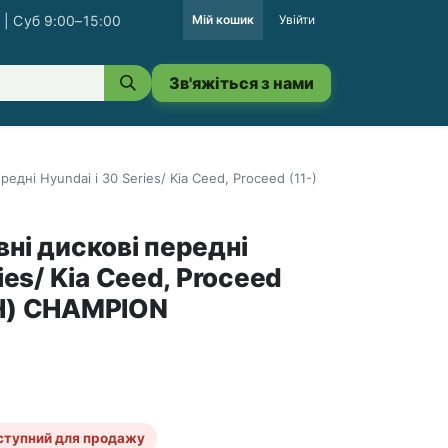
 | Суб 9:00–15:00
Мій кошик
Увійти
Зв'яжіться з нами
едні Hyundai i 30 Series/ Kia Ceed, Proceed (11-)
ні дискові передні
ies/ Kia Ceed, Proceed
CH) CHAMPION
ступний для продажу