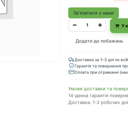
Зв'язатися з нами
У 
Додати до побажань
Доставка за 1–3 дні по всій
Гарантія та повернення пр
Оплата при отриманні (нак
​​​​​​​​​​​​​​​​​​​​​​​​​​​​​​​​​​​​​​​​​​​​​​​​​​​​​​​​​​​​​​У​​м​о​в​​и​ д​ос​т​а​в​к​и ​т​а​
14-денна гарантія поверн
Доставка: 1-3 робочих дні