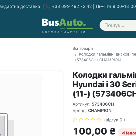
ндартна доставка | 📞 +38 099 492 72 42 | Пн–Птн 9:00–18:00
Зв'яжіться з нами
Всі товари
Колодки гальмівні дискові пер
(573406CH) CHAMPION
Колодки гальмів
Hyundai i 30 Ser
(11-) (573406
Артикул:
573406CH
Бренд:
CHAMPION
(відгук 0 )
100,00
₴
×
Недо