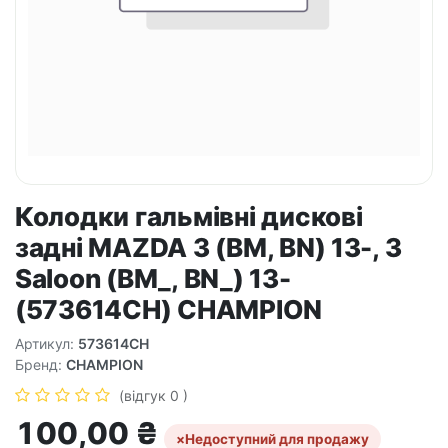
Колодки гальмівні дискові
задні MAZDA 3 (BM, BN) 13-, 3
Saloon (BM_, BN_) 13-
(573614CH) CHAMPION
Артикул:
573614CH
Бренд:
CHAMPION
(відгук 0 )
100,00
₴
×
Недоступний для продажу