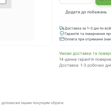
Додати до побажань
Доставка за 1–3 дні по всій
Гарантія та повернення пр
Оплата при отриманні (нак
​​​​​​​​​​​​​​​​​​​​​​​​​​​​​​​​​​​​​​​​​​​​​​​​​​​​​​​​​​​​​​У​​м​о​в​​и​ д​ос​т​а​в​к​и ​т​а​
14-денна гарантія поверн
Доставка: 1-3 робочих дні
к допоможе іншим покупцям обрати.