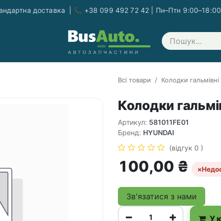
ндартна доставка | 📞 +38 099 492 72 42 | Пн–Птн 9:00–18:00
Зв'яжіться з нами
Всі товари
Колодки гальмівні
Колодки гальмів
Артикул:
581011FE01
Бренд:
HYUNDAI
(відгук 0 )
100,00
₴
×
Недо
Зв'язатися з нами
У 