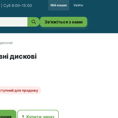
 | Суб 9:00–15:00
Мій кошик
Увійти
Зв'яжіться з нами
 дискові
ні дискові
ступний для продажу
кошик
Купити зараз