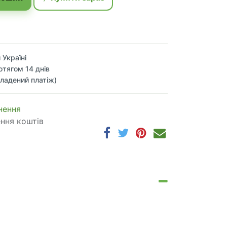
 Україні
отягом 14 днів
ладений платіж)
 по​в​е​р​н​е​н​н​я
ення коштів