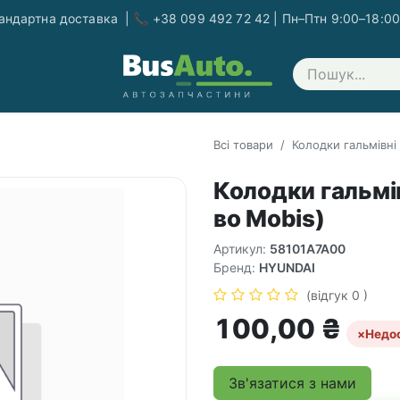
ндартна доставка | 📞 +38 099 492 72 42 | Пн–Птн 9:00–18:00
Зв'яжіться з нами
Всі товари
Колодки гальмівні
Колодки гальмів
во Mobis)
Артикул:
58101A7A00
Бренд:
HYUNDAI
(відгук 0 )
100,00
₴
×
Недо
Зв'язатися з нами