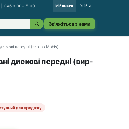
 | Суб 9:00–15:00
Мій кошик
Увійти
Зв'яжіться з нами
 дискові передні (вир-во Mobis)
ні дискові передні (вир-
ступний для продажу