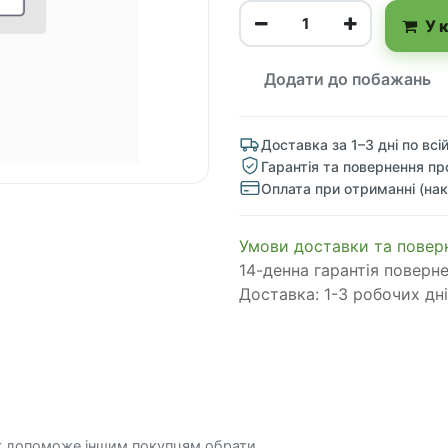
У 
Додати до побажань
Доставка за 1–3 дні по всій
Гарантія та повернення пр
Оплата при отриманні (нак
​​​​​​​​​​​​​​​​​​​​​​​​​​​​​​​​​​​​​​​​​​​​​​​​​​​​​​​​​​​​​​У​​м​о​в​​и​ д​ос​т​а​в​к​и ​т​а​
14-денна гарантія поверн
Доставка: 1-3 робочих дні
к допоможе іншим покупцям обрати.