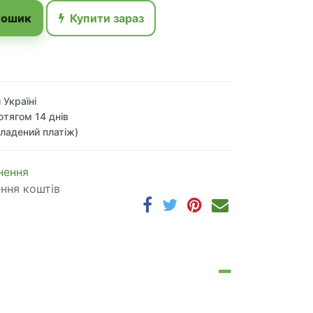
кошик
Купити зараз
 Україні
отягом 14 днів
ладений платіж)
 по​в​е​р​н​е​н​н​я
ення коштів