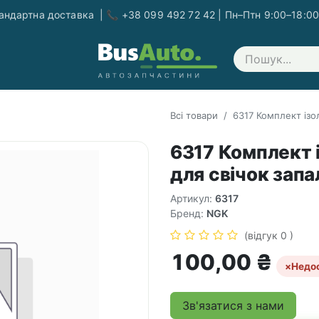
ндартна доставка | 📞 +38 099 492 72 42 | Пн–Птн 9:00–18:00
Зв'яжіться з нами
Всі товари
6317 Комплект ізо
6317 Комплект 
для свічок зап
Артикул:
6317
Бренд:
NGK
(відгук 0 )
100,00
₴
×
Недо
Зв'язатися з нами