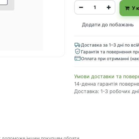
У 
Додати до побажань
Доставка за 1–3 дні по всій
Гарантія та повернення пр
Оплата при отриманні (нак
​​​​​​​​​​​​​​​​​​​​​​​​​​​​​​​​​​​​​​​​​​​​​​​​​​​​​​​​​​​​​​У​​м​о​в​​и​ д​ос​т​а​в​к​и ​т​а​
14-денна гарантія поверн
Доставка: 1-3 робочих дні
к допоможе іншим покупцям обрати.