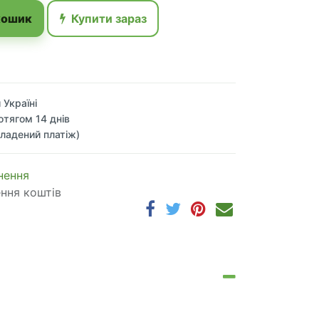
кошик
Купити зараз
 Україні
отягом 14 днів
ладений платіж)
 по​в​е​р​н​е​н​н​я
ення коштів