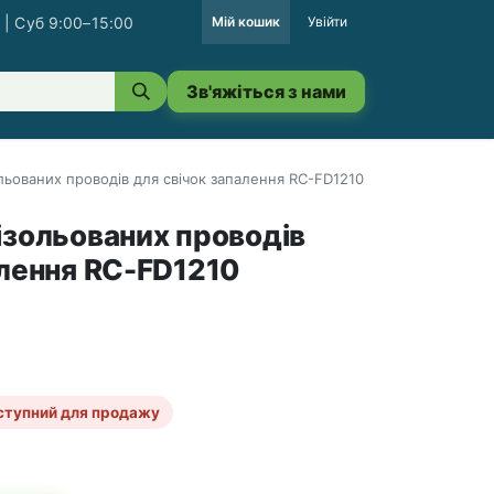
 | Суб 9:00–15:00
Мій кошик
Увійти
Зв'яжіться з нами
льованих проводів для свічок запалення RC-FD1210
ізольованих проводів
алення RC-FD1210
ступний для продажу