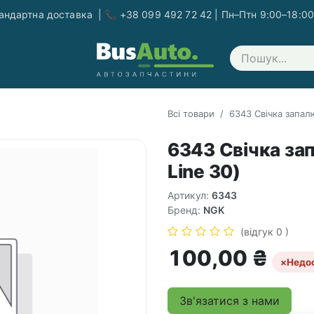
ндартна доставка | 📞 +38 099 492 72 42 | Пн–Птн 9:00–18:00
Зв'яжіться з нами
Всі товари
6343 Свічка запал
6343 Свічка за
Line 30)
Артикул:
6343
Бренд:
NGK
(відгук 0 )
100,00
₴
×
Недо
Зв'язатися з нами