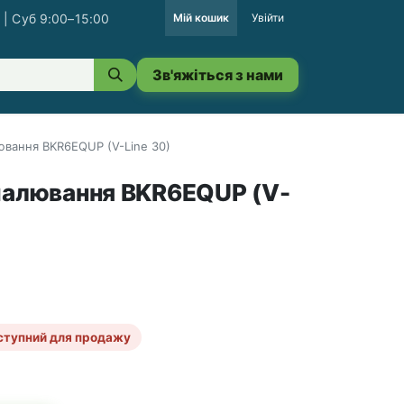
 | Суб 9:00–15:00
Мій кошик
Увійти
Зв'яжіться з нами
ювання BKR6EQUP (V-Line 30)
палювання BKR6EQUP (V-
ступний для продажу