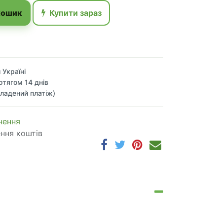
кошик
Купити зараз
 Україні
отягом 14 днів
ладений платіж)
 по​в​е​р​н​е​н​н​я
ення коштів