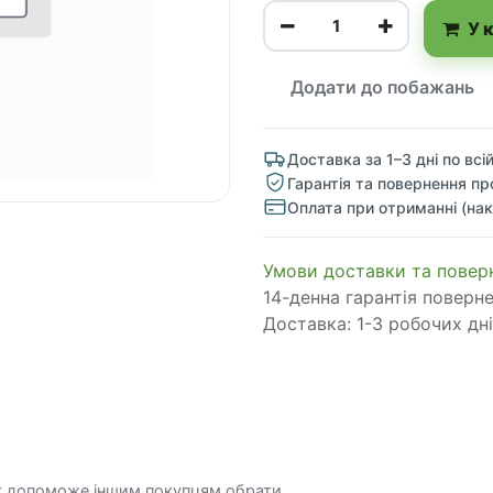
У 
Додати до побажань
Доставка за 1–3 дні по всій
Гарантія та повернення пр
Оплата при отриманні (нак
​​​​​​​​​​​​​​​​​​​​​​​​​​​​​​​​​​​​​​​​​​​​​​​​​​​​​​​​​​​​​​У​​м​о​в​​и​ д​ос​т​а​в​к​и ​т​а​
14-денна гарантія поверн
Доставка: 1-3 робочих дні
к допоможе іншим покупцям обрати.