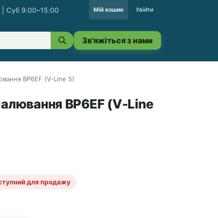
 | Суб 9:00–15:00
Мій кошик
Увійти
Зв'яжіться з нами
ювання BP6EF (V-Line 5)
палювання BP6EF (V-Line
ступний для продажу