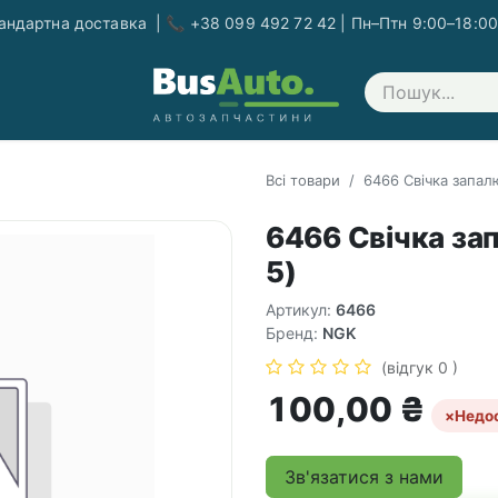
ндартна доставка | 📞 +38 099 492 72 42 | Пн–Птн 9:00–18:00
Зв'яжіться з нами
Всі товари
6466 Свічка запал
6466 Свічка за
5)
Артикул:
6466
Бренд:
NGK
(відгук 0 )
100,00
₴
×
Недо
Зв'язатися з нами