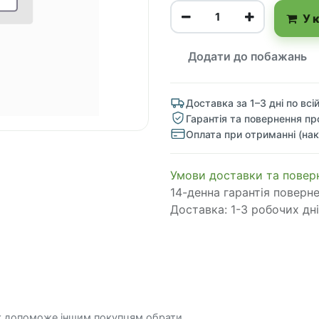
У 
Додати до побажань
Доставка за 1–3 дні по всій
Гарантія та повернення пр
Оплата при отриманні (нак
​​​​​​​​​​​​​​​​​​​​​​​​​​​​​​​​​​​​​​​​​​​​​​​​​​​​​​​​​​​​​​У​​м​о​в​​и​ д​ос​т​а​в​к​и ​т​а​
14-денна гарантія поверн
Доставка: 1-3 робочих дні
к допоможе іншим покупцям обрати.