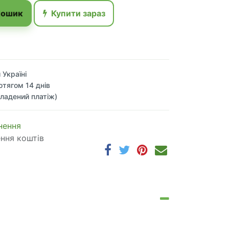
кошик
Купити зараз
 Україні
отягом 14 днів
ладений платіж)
 по​в​е​р​н​е​н​н​я
ення коштів