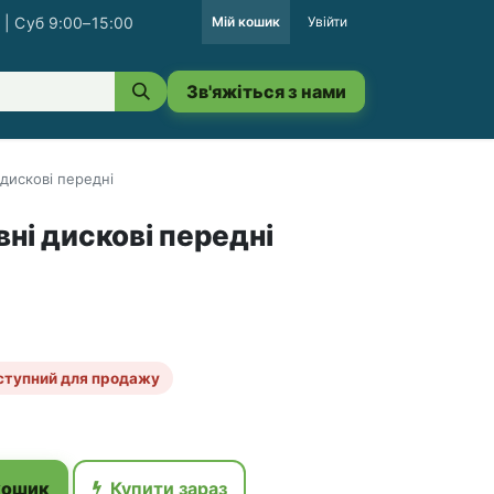
 | Суб 9:00–15:00
Мій кошик
Увійти
Зв'яжіться з нами
 дискові передні
ні дискові передні
ступний для продажу
кошик
Купити зараз