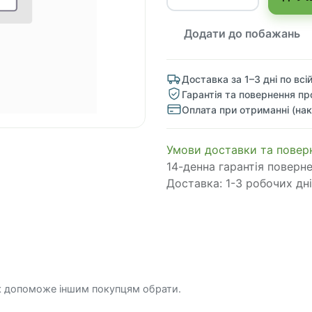
Додати до побажань
Доставка за 1–3 дні по всій
Гарантія та повернення пр
Оплата при отриманні (нак
​​​​​​​​​​​​​​​​​​​​​​​​​​​​​​​​​​​​​​​​​​​​​​​​​​​​​​​​​​​​​​У​​м​о​в​​и​ д​ос​т​а​в​к​и ​т​а​
14-денна гарантія поверн
Доставка: 1-3 робочих дні
к допоможе іншим покупцям обрати.