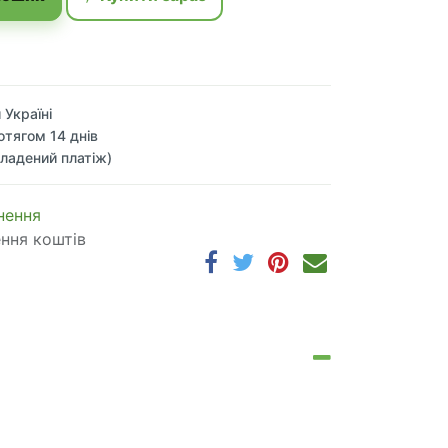
 Україні
отягом 14 днів
ладений платіж)
 по​в​е​р​н​е​н​н​я
ення коштів