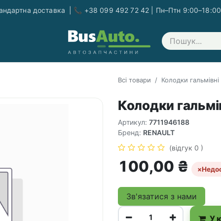
ндартна доставка | 📞 +38 099 492 72 42 | Пн–Птн 9:00–18:00
Зв'яжіться з нами
Всі товари
Колодки гальмівні
Колодки гальмів
Артикул:
7711946188
Бренд:
RENAULT
(відгук 0 )
100,00
₴
×
Недо
Зв'язатися з нами
У 