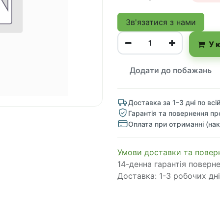
Зв'язатися з нами
У 
Додати до побажань
Доставка за 1–3 дні по всій
Гарантія та повернення пр
Оплата при отриманні (нак
​​​​​​​​​​​​​​​​​​​​​​​​​​​​​​​​​​​​​​​​​​​​​​​​​​​​​​​​​​​​​​У​​м​о​в​​и​ д​ос​т​а​в​к​и ​т​а​
14-денна гарантія поверн
Доставка: 1-3 робочих дні