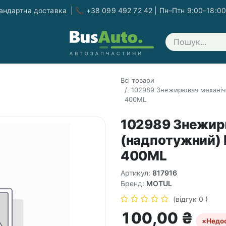
ндартна доставка | 📞 +38 099 492 72 42 | Пн–Птн 9:00–18:00
Зв'яжіться з нами
Всі товари
102989 Знежирювач механічн
400ML
102989 Знежирю
(надпотужний) 
400ML
Артикул:
817916
Бренд:
MOTUL
(відгук 0 )
100,00
₴
×
Недо