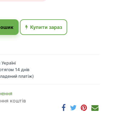
кошик
Купити зараз
 Україні
отягом 14 днів
ладений платіж)
 по​в​е​р​н​е​н​н​я
ення коштів