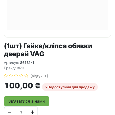
(1шт) Гайка/кліпса обивки
дверей VAG
Артикул:
86131-1
Бренд:
3RG
(відгук 0 )
100,00
₴
×
Недоступний для продажу
Зв'язатися з нами