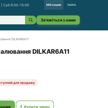
 | Суб 9:00–15:00
Мій кошик
Увійти
Зв'яжіться з нами
ювання DILKAR6A11
палювання DILKAR6A11
ступний для продажу
кошик
Купити зараз