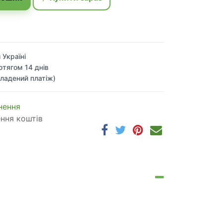
 Україні
отягом 14 днів
ладений платіж)
 по​в​е​р​н​е​н​н​я
ення коштів