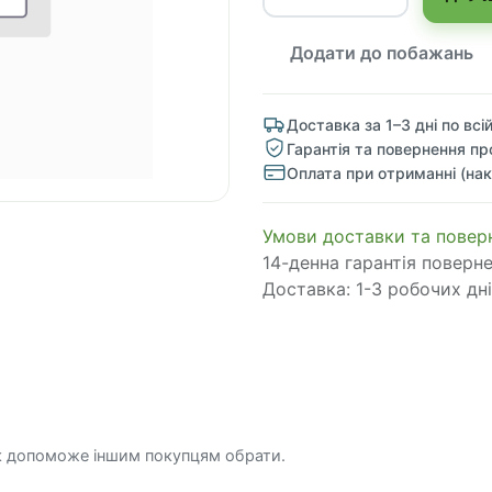
Додати до побажань
Доставка за 1–3 дні по всій
Гарантія та повернення пр
Оплата при отриманні (нак
​​​​​​​​​​​​​​​​​​​​​​​​​​​​​​​​​​​​​​​​​​​​​​​​​​​​​​​​​​​​​​У​​м​о​в​​и​ д​ос​т​а​в​к​и ​т​а​
14-денна гарантія поверн
Доставка: 1-3 робочих дні
к допоможе іншим покупцям обрати.