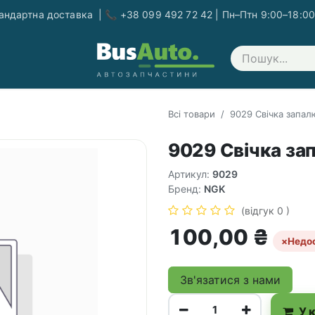
ндартна доставка | 📞 +38 099 492 72 42 | Пн–Птн 9:00–18:00
Зв'яжіться з нами
Всі товари
9029 Свічка запал
9029 Свічка за
Артикул:
9029
Бренд:
NGK
(відгук 0 )
100,00
₴
×
Недо
Зв'язатися з нами
У 