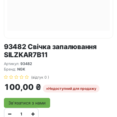
93482 Свічка запалювання
SILZKAR7B11
Артикул:
93482
Бренд:
NGK
(відгук 0 )
100,00
₴
×
Недоступний для продажу
Зв'язатися з нами