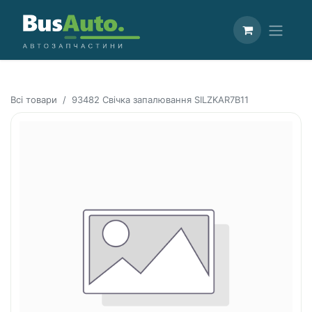
Всі товари
93482 Свічка запалювання SILZKAR7B11