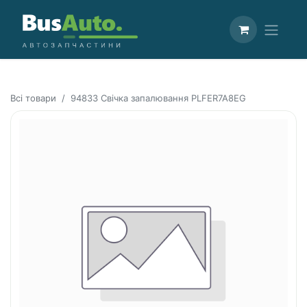
Всі товари
94833 Свічка запалювання PLFER7A8EG