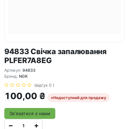
94833 Свічка запалювання
PLFER7A8EG
Артикул:
94833
Бренд:
NGK
(відгук 0 )
100,00
₴
×
Недоступний для продажу
Зв'язатися з нами