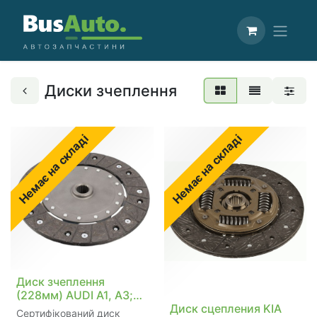
Диски зчеплення
Немає на складі
Немає на складі
Диск зчеплення
(228мм) AUDI A1, A3;
SEAT CORDOBA,
Диск сцепления KIA
Сертифікований диск