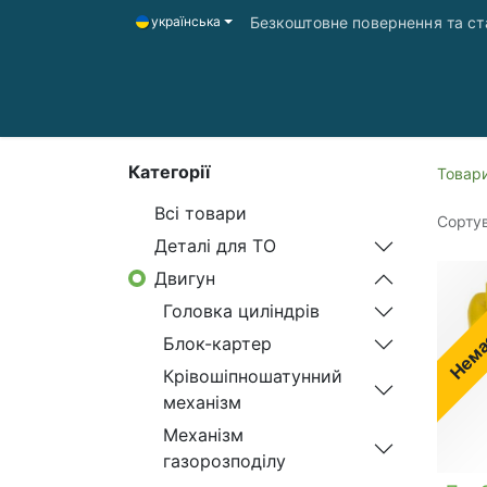
Безкоштовне повернення та ста
українська
Головна
Магазин
Доставка і оплата
Категорії
Товар
Всі товари
Сортув
Деталі для ТО
Двигун
Немає
Головка циліндрів
Блок-картер
Крівошіпношатунний
механізм
Механізм
газорозподілу