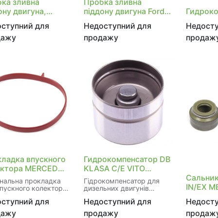
ка зливна
Пробка зливна
ону двигуна,
піддону двигуна Ford
Гидрок
бки Ford
(старий номер
ступний для
Недоступний для
Недосту
KX6Z6730B)
дажу
продажу
продаж
ладка впускного
Гидрокомпенсатор DB
ектора MERCEDES
KLASA C/E VITO
L203), C T-MODEL
SPRINTER
Сальник
інальна прокладка
Гідрокомпенсатор для
3), C T-MODEL
2.0/2.7/3.0/3.2/4.0
IN/EX M
пускного колектора,
дизельних двигунів
4), C (W203), C
абезпечує
Mercedes-Benz C-класу,
CDI 98-
M104/M
ступний для
Недоступний для
Недосту
тичне з'єднання та
E-класу, Vito та Sprinter.
4), CLC (CL203),
6/M271
ігає витіканню
Гарантує коректну
дажу
продажу
продаж
(A209), CLK
/OM604
джуючої рідини.
роботу клапанного