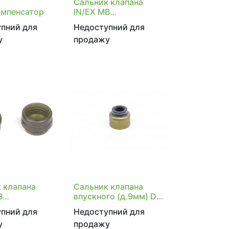
Сальник клапана
омпенсатор
IN/EX MB
M104/M111/M156/M16
пний для
Недоступний для
6/M271/OM604/OM60
у
продажу
6/OM611/OM612
 клапана
Сальник клапана
B
впускного (д.9мм) DB
111/M156/M16
OM314/OM352
пний для
Недоступний для
у
продажу
/OM606/OM61