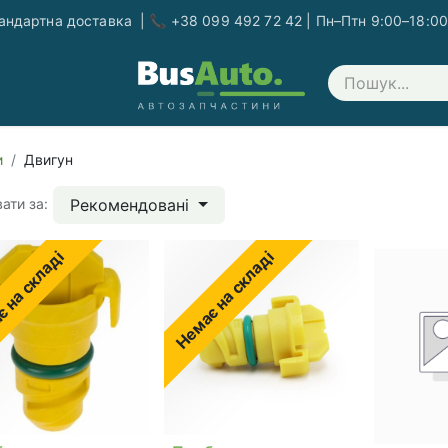
ндартна доставка | 📞 +38 099 492 72 42 | Пн–Птн 9:00–18:00
Зв'яжіться з нами
и
Двигун
Рекомендовані
ати за:
 на складі
Немає на складі