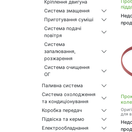
Проб
Кріплення двигуна
підд
Система змащення
коро
Недо
Приготування суміші
про
Система подачі
повітря
Система
запалювання,
розжарення
Система очищення
ОГ
Паливна система
Система охолодження
Прок
та кондиціонування
кол
C (C
Ориг
Коробка передач
(S20
для в
(S20
яка з
Підвіска та кермо
Недо
герме
(W20
запоб
Електрообладнання
про
CLK 
охоло