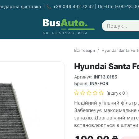
ндартна доставка | 📞 +38 099 492 72 42 | Пн–Птн 9:00–18:00
Зв'яжіться з нами
Всі товари
Hyundai Santa Fe 1
Hyundai Santa F
Артикул:
INF13.0185
Бренд:
INA-FOR
(відгук 0 )
Надійний угільний фільтр 
Забезпечує максимальне о
запахів. Довговічний мате
встановлюється в штатний