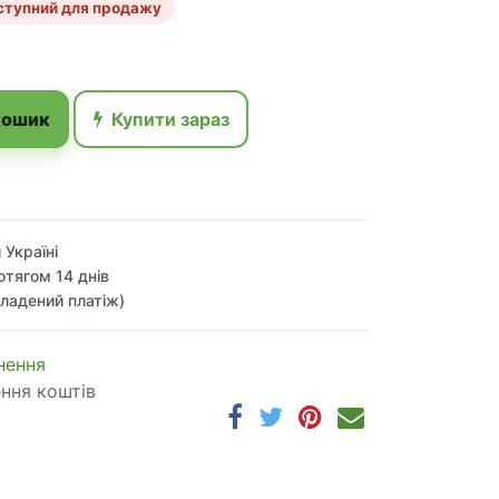
ступний для продажу
кошик
Купити зараз
 Україні
отягом 14 днів
ладений платіж)
 по​в​е​р​н​е​н​н​я
ення коштів