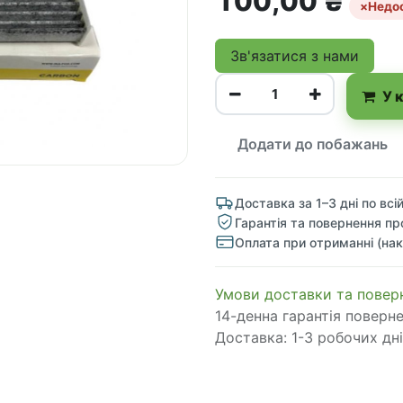
100,00
₴
×
Недо
Зв'язатися з нами
У 
Додати до побажань
Доставка за 1–3 дні по всій
Гарантія та повернення пр
Оплата при отриманні (нак
​​​​​​​​​​​​​​​​​​​​​​​​​​​​​​​​​​​​​​​​​​​​​​​​​​​​​​​​​​​​​​У​​м​о​в​​и​ д​ос​т​а​в​к​и ​т​а​
14-денна гарантія поверн
Доставка: 1-3 робочих дні