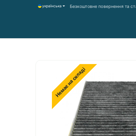
Безкоштовне повернення та ста
українська
Головна
Магазин
Доставка і оплата
Немає на складі