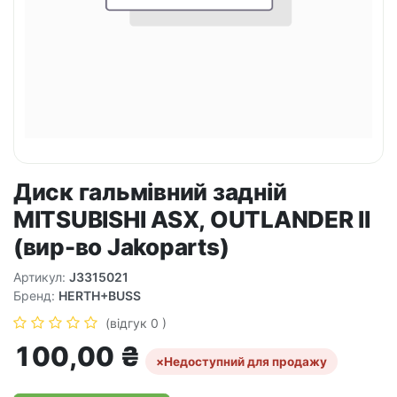
Диск гальмівний задній
MITSUBISHI ASX, OUTLANDER II
(вир-во Jakoparts)
Артикул:
J3315021
Бренд:
HERTH+BUSS
(відгук 0 )
100,00
₴
×
Недоступний для продажу