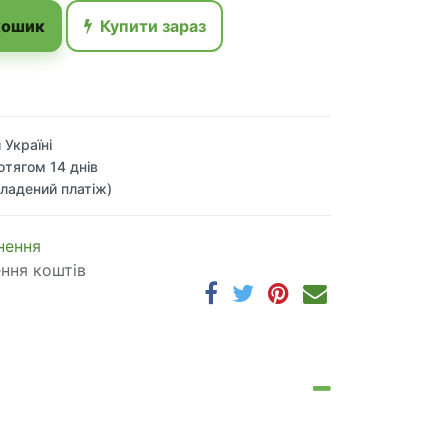
кошик
Купити зараз
 Україні
отягом 14 днів
ладений платіж)
 по​в​е​р​н​е​н​н​я
ення коштів