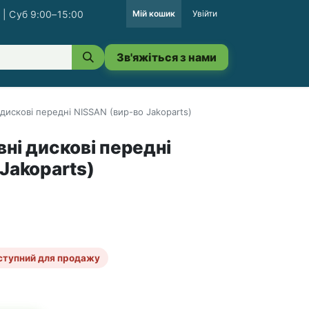
 | Суб 9:00–15:00
Мій кошик
Увійти
Зв'яжіться з нами
 дискові передні NISSAN (вир-во Jakoparts)
ні дискові передні
Jakoparts)
ступний для продажу