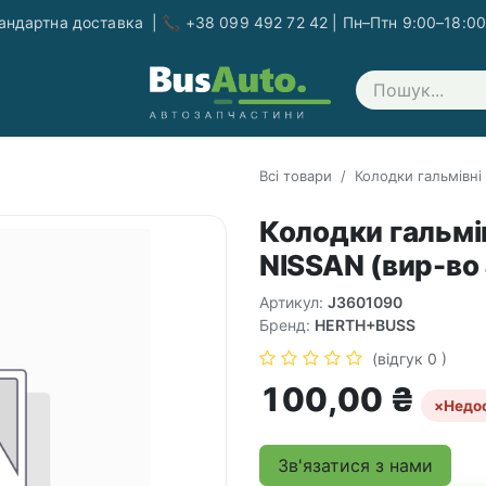
ндартна доставка | 📞 +38 099 492 72 42 | Пн–Птн 9:00–18:00
Зв'яжіться з нами
Всі товари
Колодки гальмівні
Колодки гальмів
NISSAN (вир-во 
Артикул:
J3601090
Бренд:
HERTH+BUSS
(відгук 0 )
100,00
₴
×
Недо
Зв'язатися з нами