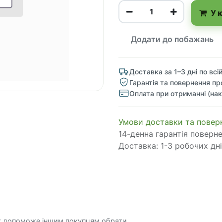
У 
Додати до побажань
Доставка за 1–3 дні по всій
Гарантія та повернення пр
Оплата при отриманні (нак
​​​​​​​​​​​​​​​​​​​​​​​​​​​​​​​​​​​​​​​​​​​​​​​​​​​​​​​​​​​​​​У​​м​о​в​​и​ д​ос​т​а​в​к​и ​т​а​
14-денна гарантія поверн
Доставка: 1-3 робочих дні
к допоможе іншим покупцям обрати.