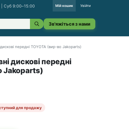
 | Суб 9:00–15:00
Мій кошик
Увійти
Зв'яжіться з нами
 дискові передні TOYOTA (вир-во Jakoparts)
ні дискові передні
 Jakoparts)
ступний для продажу