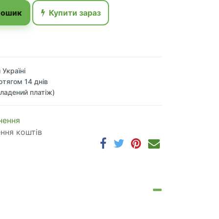
кошик
Купити зараз
 Україні
отягом 14 днів
ладений платіж)
 по​в​е​р​н​е​н​н​я
ення коштів