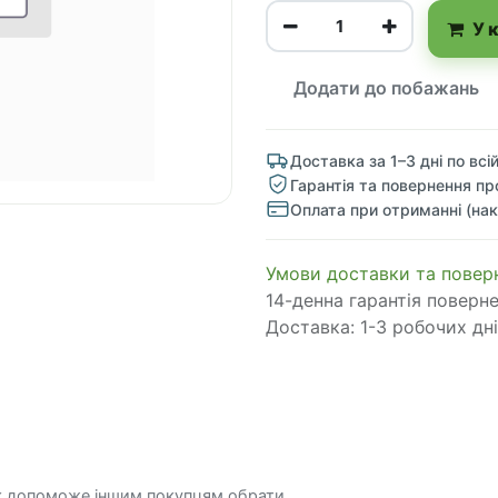
У 
Додати до побажань
Доставка за 1–3 дні по всій
Гарантія та повернення пр
Оплата при отриманні (нак
​​​​​​​​​​​​​​​​​​​​​​​​​​​​​​​​​​​​​​​​​​​​​​​​​​​​​​​​​​​​​​У​​м​о​в​​и​ д​ос​т​а​в​к​и ​т​а​
14-денна гарантія поверн
Доставка: 1-3 робочих дні
к допоможе іншим покупцям обрати.