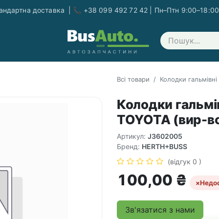
ндартна доставка | 📞 +38 099 492 72 42 | Пн–Птн 9:00–18:00
Зв'яжіться з нами
Всі товари
Колодки гальмівні
Колодки гальмів
TOYOTA (вир-во
Артикул:
J3602005
Бренд:
HERTH+BUSS
(відгук 0 )
100,00
₴
×
Недо
Зв'язатися з нами