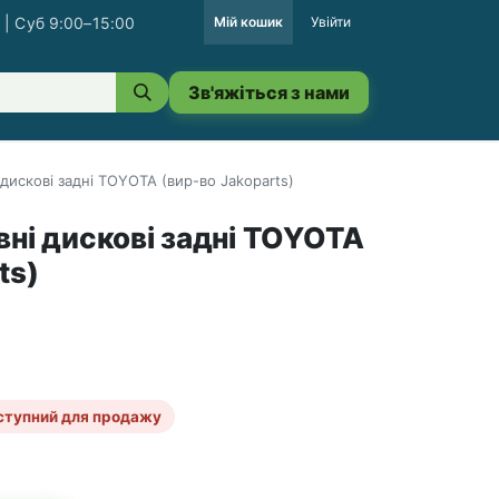
 | Суб 9:00–15:00
Мій кошик
Увійти
Зв'яжіться з нами
 дискові задні TOYOTA (вир-во Jakoparts)
вні дискові задні TOYOTA
ts)
ступний для продажу