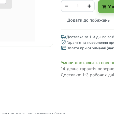
У 
Додати до побажань
Доставка за 1–3 дні по всій
Гарантія та повернення пр
Оплата при отриманні (нак
​​​​​​​​​​​​​​​​​​​​​​​​​​​​​​​​​​​​​​​​​​​​​​​​​​​​​​​​​​​​​​У​​м​о​в​​и​ д​ос​т​а​в​к​и ​т​а​
14-денна гарантія поверн
Доставка: 1-3 робочих дні
к допоможе іншим покупцям обрати.