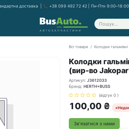
ндартна доставка | 📞 +38 099 492 72 42 | Пн–Птн 9:00–18:00
Зв'яжіться з нами
Всі товари
Колодки гальмівні
Колодки гальмі
(вир-во Jakopar
Артикул:
J3612033
Бренд:
HERTH+BUSS
(відгук 0 )
100,00
₴
×
Недо
Зв'язатися з нами