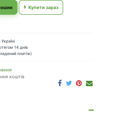
кошик
Купити зараз
 Україні
отягом 14 днів
ладений платіж)
 по​в​е​р​н​е​н​н​я
ення коштів