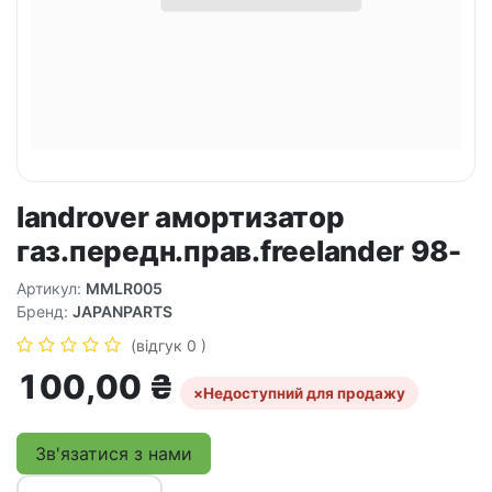
landrover амортизатор
газ.передн.прав.freelander 98-
Артикул:
MMLR005
Бренд:
JAPANPARTS
(відгук 0 )
100,00
₴
×
Недоступний для продажу
Зв'язатися з нами