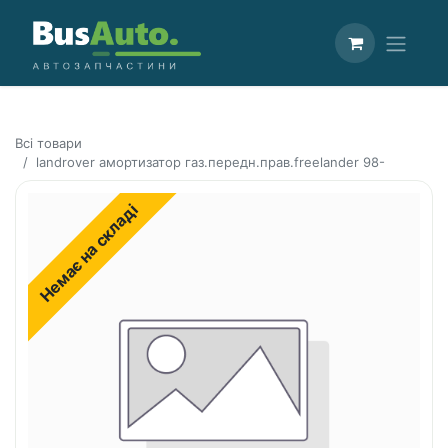
Всі товари
landrover амортизатор газ.передн.прав.freelander 98-
Немає на складі