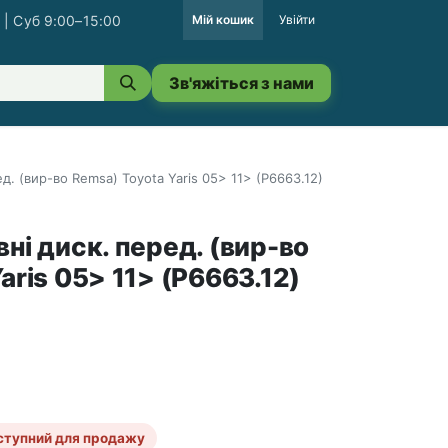
 | Суб 9:00–15:00
Мій кошик
Увійти
Зв'яжіться з нами
д. (вир-во Remsa) Toyota Yaris 05> 11> (P6663.12)
ні диск. перед. (вир-во
aris 05> 11> (P6663.12)
ступний для продажу