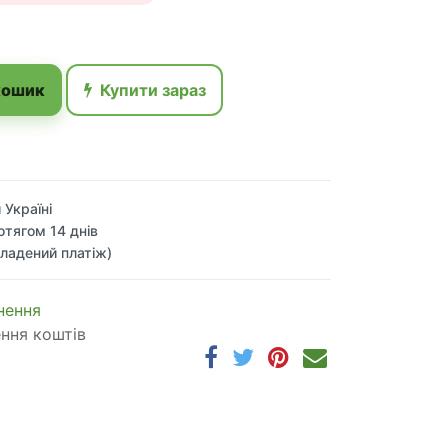
кошик
Купити зараз
 Україні
отягом 14 днів
ладений платіж)
 по​в​е​р​н​е​н​н​я
ення коштів