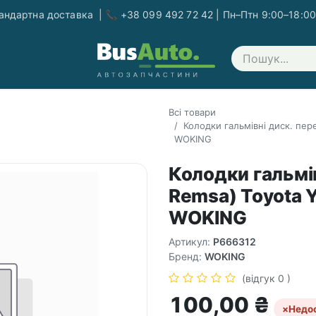
ндартна доставка | 📞 +38 099 492 72 42 | Пн–Птн 9:00–18:00
Зв'яжіться з нами
Всі товари
Колодки гальмівні диск. пере
WOKING
Колодки гальмів
Remsa) Toyota Y
WOKING
Артикул:
P666312
Бренд:
WOKING
(відгук 0 )
100,00
₴
×
Недо