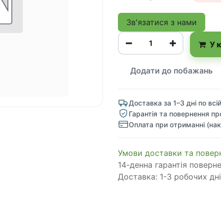
Зв'язатися з нами
У 
Додати до побажань
Доставка за 1–3 дні по всій
Гарантія та повернення пр
Оплата при отриманні (нак
​​​​​​​​​​​​​​​​​​​​​​​​​​​​​​​​​​​​​​​​​​​​​​​​​​​​​​​​​​​​​​У​​м​о​в​​и​ д​ос​т​а​в​к​и ​т​а​
14-денна гарантія поверн
Доставка: 1-3 робочих дні