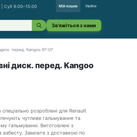
 | Суб 9:00–15:00
Мій кошик
Увійти
Зв'яжіться з нами
 диск. перед. Kangoo 97-07
ні диск. перед. Kangoo
 спеціально розроблені для Renault
зпечують чутливе гальмування та
му гальмуванні. Виготовлені з
ез азбесту. Замовте з доставкою по