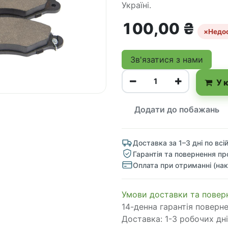
Україні.
100,00
₴
×
Недо
Зв'язатися з нами
У 
Додати до побажань
Доставка за 1–3 дні по всій
Гарантія та повернення пр
Оплата при отриманні (нак
​​​​​​​​​​​​​​​​​​​​​​​​​​​​​​​​​​​​​​​​​​​​​​​​​​​​​​​​​​​​​​У​​м​о​в​​и​ д​ос​т​а​в​к​и ​т​а​
14-денна гарантія поверн
Доставка: 1-3 робочих дні