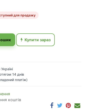
ступний для продажу
кошик
Купити зараз
 Україні
отягом 14 днів
ладений платіж)
 по​в​е​р​н​е​н​н​я
ення коштів