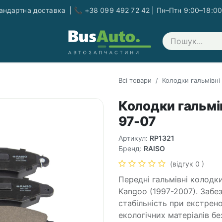
ндартна доставка | 📞 +38 099 492 72 42 | Пн–Птн 9:00–18:00
Зв'яжіться з нами
Всі товари
Колодки гальмівні
Колодки гальмів
97-07
Артикул:
RP1321
Бренд:
RAISO
(відгук 0 )
Передні гальмівні колодки
Kangoo (1997-2007). Забе
стабільність при екстрено
екологічних матеріалів б