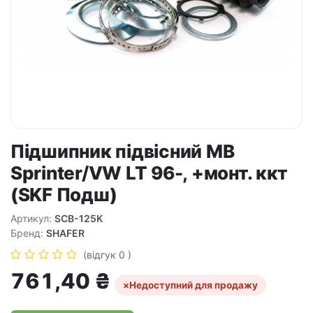
Підшипник підвісний MB
Sprinter/VW LT 96-, +монт. ккт
(SKF Подш)
Артикул:
SCB-125K
Бренд:
SHAFER
(відгук 0 )
761,40
₴
×
Недоступний для продажу