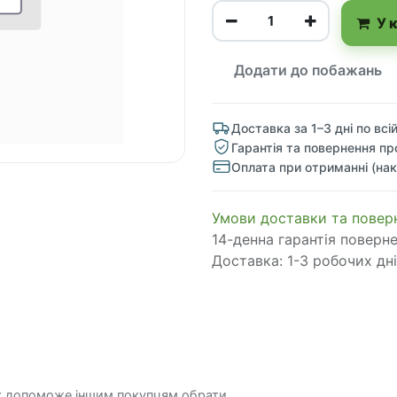
У 
Додати до побажань
Доставка за 1–3 дні по всій
Гарантія та повернення пр
Оплата при отриманні (нак
​​​​​​​​​​​​​​​​​​​​​​​​​​​​​​​​​​​​​​​​​​​​​​​​​​​​​​​​​​​​​​У​​м​о​в​​и​ д​ос​т​а​в​к​и ​т​а​
14-денна гарантія поверн
Доставка: 1-3 робочих дні
к допоможе іншим покупцям обрати.