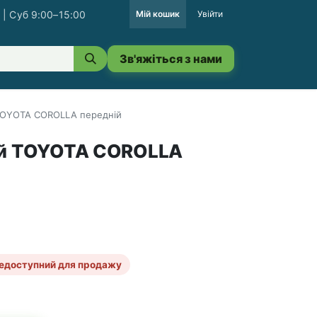
 | Суб 9:00–15:00
Мій кошик
Увійти
Зв'яжіться з нами
TOYOTA COROLLA передній
ий TOYOTA COROLLA
едоступний для продажу