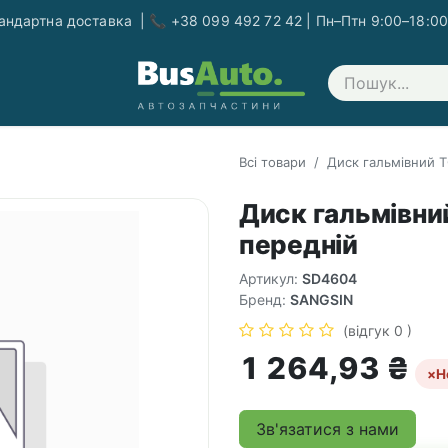
ндартна доставка | 📞 +38 099 492 72 42 | Пн–Птн 9:00–18:00
Зв'яжіться з нами
Всі товари
Диск гальмівний 
Диск гальмівн
передній
Артикул:
SD4604
Бренд:
SANGSIN
(відгук 0 )
1 264,93
₴
×
Н
Зв'язатися з нами