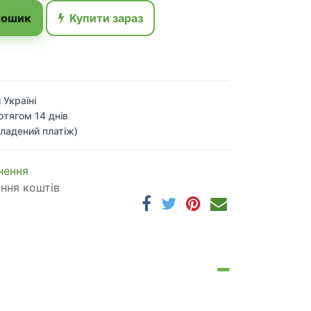
кошик
Купити зараз
 Україні
отягом 14 днів
ладений платіж)
 по​в​е​р​н​е​н​н​я
ення коштів