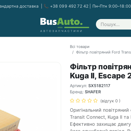
ндартна доставка | 📞 +38 099 492 72 42 | Пн–Птн 9:00–18:00
Зв'яжіться з нами
Всі товари
Фільтр повітряний Ford Transi
Фільтр повітрян
Kuga II, Escape 
Артикул:
SX5182117
Бренд:
SHAFER
(відгук 0 )
Оригінальний повітряний 
Transit Connect, Kuga II т
Ефективно захищає двигу