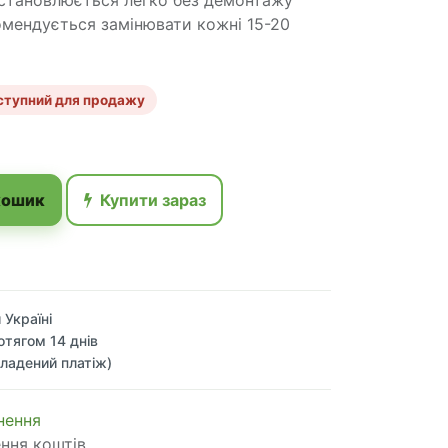
Встановлюється легко без демонтажу
омендується замінювати кожні 15-20
ступний для продажу
кошик
Купити зараз
 Україні
отягом 14 днів
ладений платіж)
 по​в​е​р​н​е​н​н​я
ення коштів