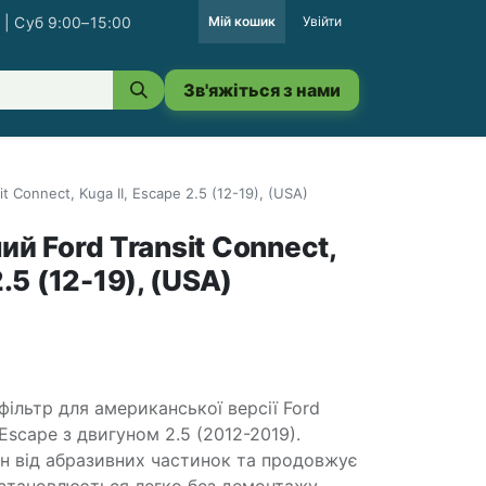
 | Суб 9:00–15:00
Мій кошик
Увійти
Зв'яжіться з нами
t Сonnect, Kuga II, Escape 2.5 (12-19), (USA)
ий Ford Transit Сonnect,
2.5 (12-19), (USA)
фільтр для американської версії Ford
а Escape з двигуном 2.5 (2012-2019).
н від абразивних частинок та продовжує