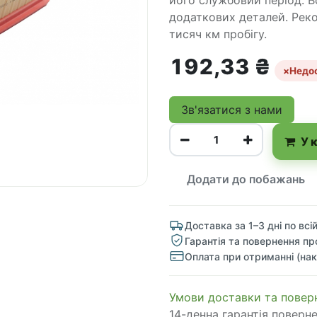
його службовий період. 
додаткових деталей. Рек
тисяч км пробігу.
192,33
₴
×
Недо
Зв'язатися з нами
У 
Додати до побажань
Доставка за 1–3 дні по всій
Гарантія та повернення пр
Оплата при отриманні (нак
​​​​​​​​​​​​​​​​​​​​​​​​​​​​​​​​​​​​​​​​​​​​​​​​​​​​​​​​​​​​​​У​​м​о​в​​и​ д​ос​т​а​в​к​и ​т​а​
14-денна гарантія поверн