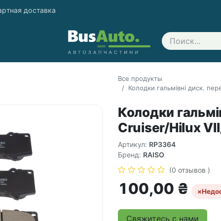
артная доставка
Свяжитесь с нами
Все продукты
Колодки гальмівні диск. перед
Колодки гальмів
Cruiser/Hilux VI
Артикул:
RP3364
Бренд:
RAISO
(0 отзывов )
100,00
₴
×
Недо
Свяжитесь с нами