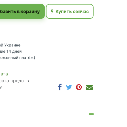
бавить в корзину
Купить сейчас
ей Украине
ние 14 дней
ложенный платёж)
рата
рата средств
ня