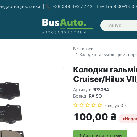
ндартна доставка | 📞 +38 099 492 72 42 | Пн–Птн 9:00–18:00
Зв'яжіться з нами
Всі товари
Колодки гальмівні диск. перед
Колодки гальмів
Cruiser/Hilux VI
Артикул:
RP3364
Бренд:
RAISO
(відгук 0 )
100,00
₴
×
Недо
Зв'язатися з нами