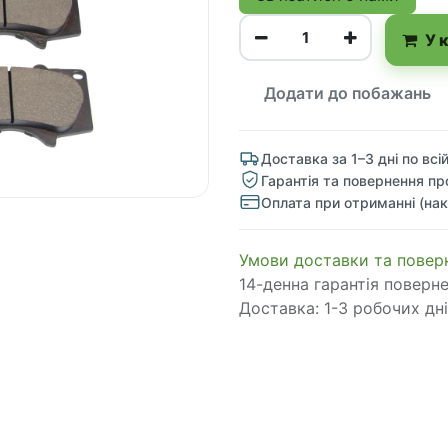
У 
Додати до побажань
Доставка за 1–3 дні по всій
Гарантія та повернення пр
Оплата при отриманні (нак
​​​​​​​​​​​​​​​​​​​​​​​​​​​​​​​​​​​​​​​​​​​​​​​​​​​​​​​​​​​​​​У​​м​о​в​​и​ д​ос​т​а​в​к​и ​т​а​
14-денна гарантія поверн
Доставка: 1-3 робочих дні