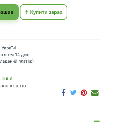
кошик
Купити зараз
 Україні
отягом 14 днів
ладений платіж)
 по​в​е​р​н​е​н​н​я
ення коштів